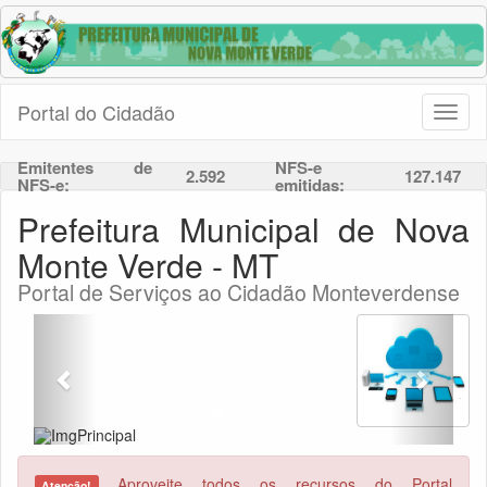
Portal do Cidadão
Toggl
naviga
Emitentes de
NFS-e
2.592
127.147
NFS-e:
emitidas:
Prefeitura Municipal de Nova
Monte Verde - MT
Portal de Serviços ao Cidadão Monteverdense
Previous
Next
Aproveite todos os recursos do Portal
Atenção!